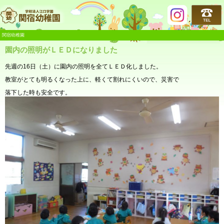
関宿幼稚園
関宿幼稚園
園内の照明がＬＥＤになりました
先週の16日（土）に園内の照明を全てＬＥＤ化しました。
教室がとても明るくなった上に、軽くて割れにくいので、災害で
落下した時も安全です。