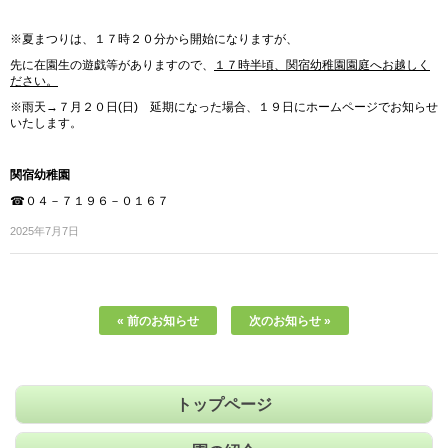
※夏まつりは、１７時２０分から開始になりますが、
先に在園生の遊戯等がありますので、
１７
時半頃、関宿幼稚園園庭へお越しく
ださい。
※雨天→７月２０日(日) 延期になった場合、１９日にホームページでお知らせ
いたします。
関宿幼稚園
☎０４－７１９６－０１６７
2025年7月7日
« 前のお知らせ
次のお知らせ »
トップページ