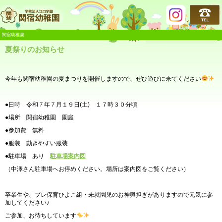
関宿幼稚園
関宿幼稚園
夏祭りのお知らせ
今年も関宿幼稚園の夏まつりを開催しますので、ぜひ遊びに来てください
●日時 令和７年７月１９日(土) １７時３０分頃
●場所 関宿幼稚園 園庭
●参加費 無料
●服装 動きやすい服装
●駐車場 あり
駐車場案内図
（中澤さん駐車場へお停めください。場所は案内図をご覧ください）
卒業生や、プレ保育ひよこ組・未就園児のお神輿担ぎがありますので元気に参
加してください♪
ご参加、お待ちしています