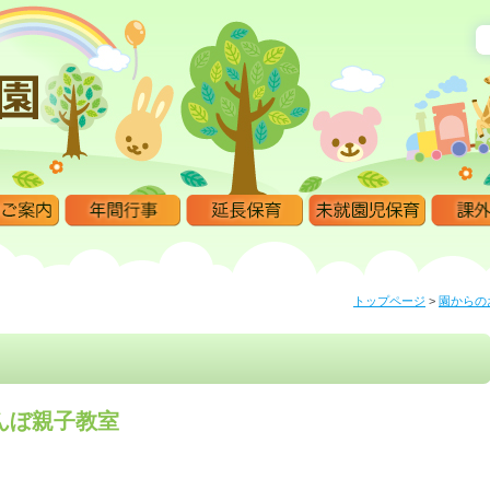
トップページ
>
園からの
んぼ親子教室