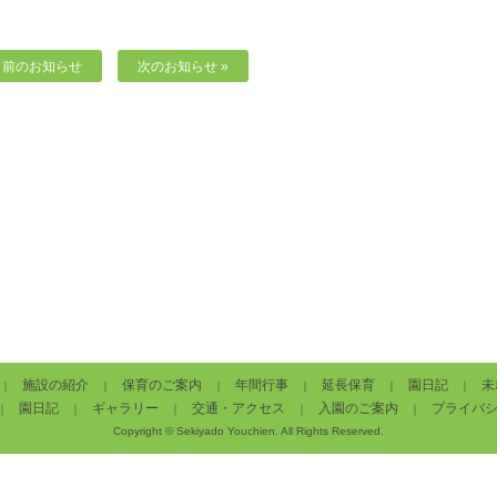
« 前のお知らせ
次のお知らせ »
施設の紹介
保育のご案内
年間行事
延長保育
園日記
未
｜
｜
｜
｜
｜
｜
園日記
ギャラリー
交通・アクセス
入園のご案内
プライバ
｜
｜
｜
｜
｜
Copyright © Sekiyado Youchien. All Rights Reserved.