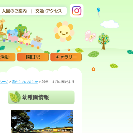
ページ
>
園からのお知らせ
>
29年 ４月の園だより
幼稚園情報