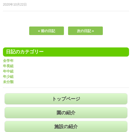
2020年10月22日
« 前の日記
次の日記 »
日記のカテゴリー
全学年
年長組
年中組
年少組
未分類
トップページ
園の紹介
施設の紹介