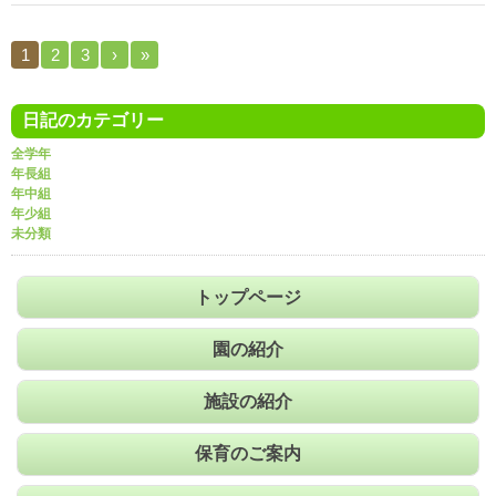
1
2
3
›
»
日記のカテゴリー
全学年
年長組
年中組
年少組
未分類
トップページ
園の紹介
施設の紹介
保育のご案内