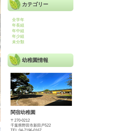
カテゴリー
全学年
年長組
年中組
年少組
未分類
幼稚園情報
関宿幼稚園
〒270-0212
千葉県野田市新田戸522
TEL:04-7196-0167