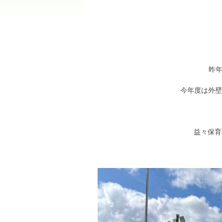
昨
今年度は外
益々保育