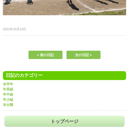
2021年10月14日
« 前の日記
次の日記 »
日記のカテゴリー
全学年
年長組
年中組
年少組
未分類
トップページ