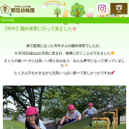
関宿幼稚園
関宿幼稚園
【年中】園外保育に行って来ました
雨で延期になった年中さんの園外保育でしたが、
６月16日(金)はお天気に恵まれ、無事に行くことができました
さくらの森パークには長～い滑り台があり、みんな夢中になって滑っていまし
た
たくさん汗をかきながら元気いっぱい遊べて楽しかったですね