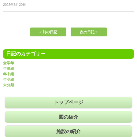
2023年6月20日
« 前の日記
次の日記 »
日記のカテゴリー
全学年
年長組
年中組
年少組
未分類
トップページ
園の紹介
施設の紹介