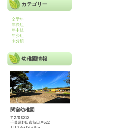
カテゴリー
全学年
年長組
年中組
年少組
未分類
幼稚園情報
関宿幼稚園
〒270-0212
千葉県野田市新田戸522
TEL:04-7196-0167