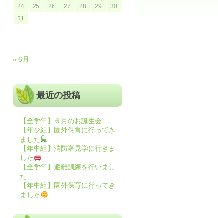
24
25
26
27
28
29
30
31
« 6月
最近の投稿
【全学年】６月のお誕生会
【年少組】園外保育に行ってき
ました
【年中組】消防署見学に行きま
した
【全学年】避難訓練を行いまし
た
【年中組】園外保育に行ってき
ました