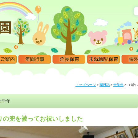
トップページ
>
園日記
>
全学年
>
（端午
全学年
りの兜を被ってお祝いしました