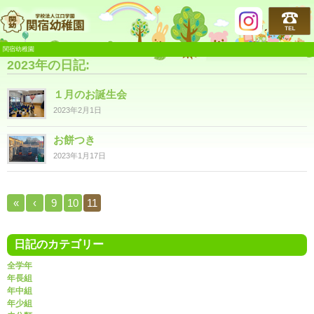
関宿幼稚園
関宿幼稚園
2023年の日記:
１月のお誕生会
2023年2月1日
お餅つき
2023年1月17日
«
‹
9
10
11
日記のカテゴリー
全学年
年長組
年中組
年少組