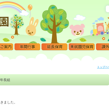
トップペ
年長組
行きました。