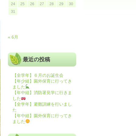
24
25
26
27
28
29
30
31
« 6月
最近の投稿
【全学年】６月のお誕生会
【年少組】園外保育に行ってき
ました
【年中組】消防署見学に行きま
した
【全学年】避難訓練を行いまし
た
【年中組】園外保育に行ってき
ました