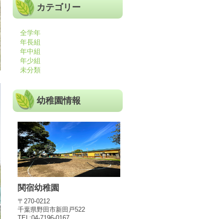
カテゴリー
全学年
年長組
年中組
年少組
未分類
幼稚園情報
関宿幼稚園
〒270-0212
千葉県野田市新田戸522
TEL:04-7196-0167