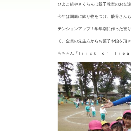
ひよこ組やさくらんぼ親子教室のお友
今年は園庭に飾り物をつけ、骸骨さん
テンションアップ！学年別に作った被
て、全員の先生方からお菓子や飴を頂
もちろん「Tｒｉｃｋ ｏｒ Ｔｒｅａ