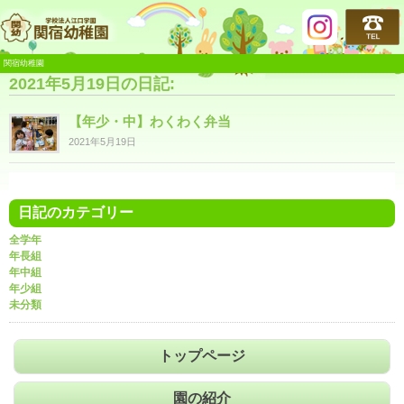
関宿幼稚園
関宿幼稚園
2021年5月19日の日記:
【年少・中】わくわく弁当
2021年5月19日
日記のカテゴリー
全学年
年長組
年中組
年少組
未分類
トップページ
園の紹介