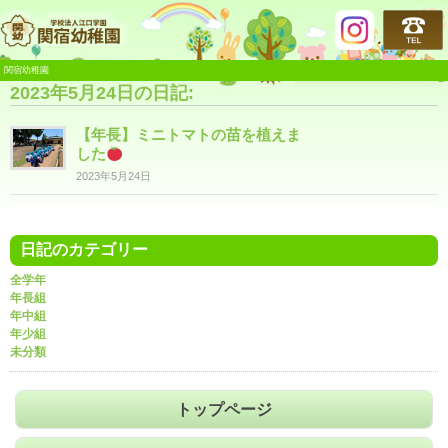
関宿幼稚園
関宿幼稚園
2023年5月24日の日記:
【年長】ミニトマトの苗を植えま
した
2023年5月24日
日記のカテゴリー
全学年
年長組
年中組
年少組
未分類
トップページ